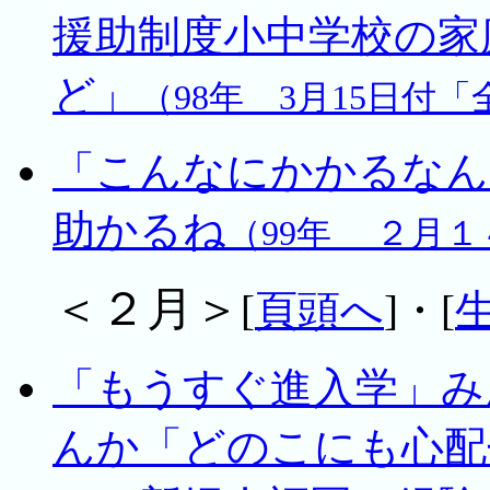
援助制度小中学校の家
ど」
（98年 3月15日付
「こんなにかかるなん
助かるね
（99年 ２月１
＜２月＞
[
頁頭へ
]・[
「もうすぐ進入学」み
んか「どのこにも心配