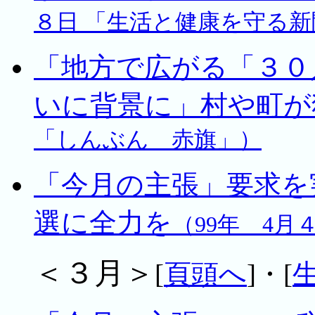
８日 「生活と健康を守る新
「地方で広がる「３０
いに背景に」村や町が
「しんぶん 赤旗」）
「今月の主張」要求を
選に全力を
（99年 4
＜３月＞
[
頁頭へ
]・[