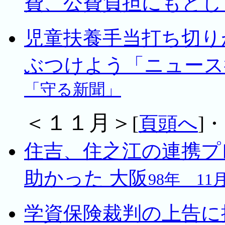
費、公費負担にもどし
児童扶養手当打ち切り
ぶつけよう「ニュース
「守る新聞」
＜１１月＞
[
頁頭へ
]・
住吉、住之江の連携プ
助かった 大阪
98年 1
学資保険裁判の上告に