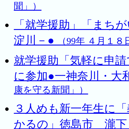
聞」）
「就学援助」「まちが
淀川－●
（99年 ４月１
就学援助「気軽に申請
に参加●一神奈川・大
康を守る新聞」）
３人めも新一年生に「
かるの」徳島市 瀧下