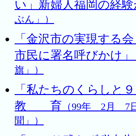
い」新婦人福岡の経験
ぶん」）
「金沢市の実現する会
市民に署名呼びかけ」
旗」）
「私たちのくらしと９
教 育
（99年 2月 
聞」）