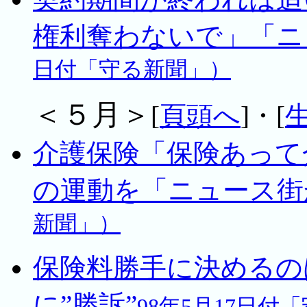
権利奪わないで」「ニ
日付「守る新聞」）
＜５月＞
[
頁頭へ
]・[
介護保険「保険あって
の運動を「ニュース街
新聞」）
保険料勝手に決めるの
に”勝訴”
98年5月17日付