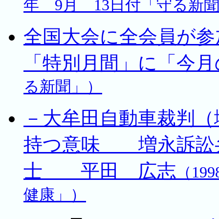
年 9月 13日付「守る新
全国大会に全会員が参
「特別月間」に「今月
る新聞」）
－大牟田自動車裁判（
持つ意味 増永訴訟
士 平田 広志
（19
健康」）