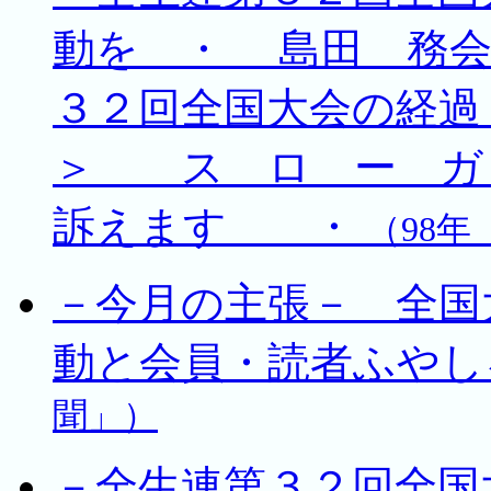
動を ・ 島田 務
３２回全国大会の経過
＞ ス ロ ー ガ
訴えます ・
（98年
－今月の主張－ 全国
動と会員・読者ふや
聞」）
－全生連第３２回全