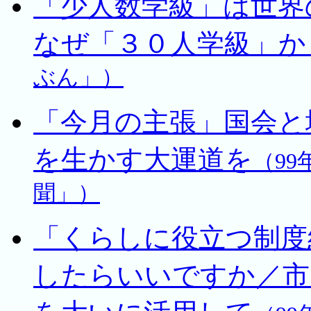
「少人数学級」は世界
なぜ「３０人学級」か
ぶん」）
「今月の主張」国会と
を生かす大運道を
（99
聞」）
「くらしに役立つ制度
したらいいですか／市