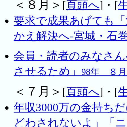
＜８月＞
[
頁頭へ
]・[
要求で成果あげても「
かえ解決へ-宮城・石巻
会員・読者のみなさん
させるため」
98年 ８
＜７月＞
[
頁頭へ
]・[
年収3000万の金持
どわされないよ」「ニ