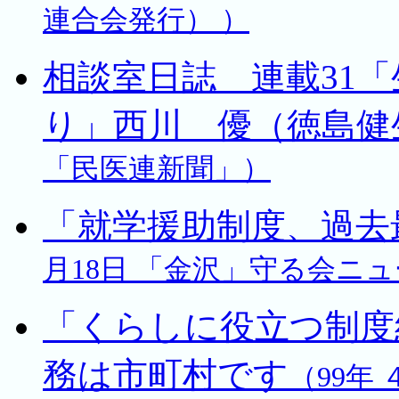
連合会発行） ）
相談室日誌 連載31
り」西川 優（徳島健
「民医連新聞」）
「就学援助制度、過去
月18日 「金沢」守る会ニ
「くらしに役立つ制度
務は市町村です
（99年