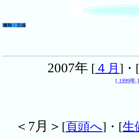
2007年
[
４月
]・
[ 1999年 ]
＜7月＞
[
頁頭へ
]・[
生