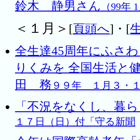
鈴木 静男さん
（99年
＜１月＞
[
頁頭へ
]・[
全生達45周年にふさ
りくみを 全国生活と
田 務
９９年 １月３・
「不況をなくし、暮
１７日（日）付「守る新聞