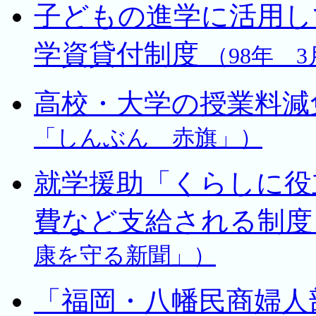
子どもの進学に活用し
学資貸付制度
（98年 
高校・大学の授業料減
「しんぶん 赤旗」）
就学援助「くらしに役
費など支給される制
康を守る新聞」）
「福岡・八幡民商婦人