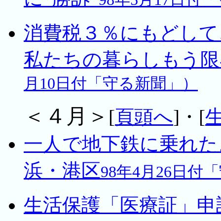
消費税３％にもどして
私たちの暮らしもう限
月10日付「守る新聞」）
＜４月＞
[
頁頭へ
]・[
一人で地下鉄に乗れた
浜・港区
98年4月26日付
生活保護「医療証」申