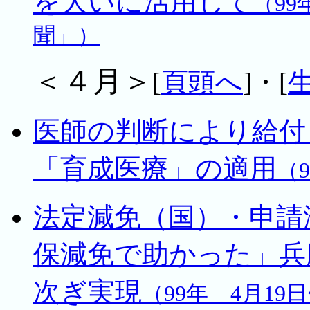
を大いに活用して
（9
聞」）
＜４月＞
[
頁頭へ
]・[
医師の判断により給付
「育成医療」の適用
（
法定減免（国）・申請
保減免で助かった」兵
次ぎ実現
（99年 4月1