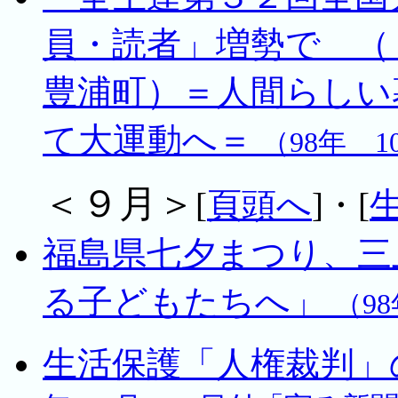
員・読者」増勢で （
豊浦町）＝人間らしい
て大運動へ＝
（98年 
＜９月＞
[
頁頭へ
]・[
福島県七夕まつり、三
る子どもたちへ」
（9
生活保護「人権裁判」