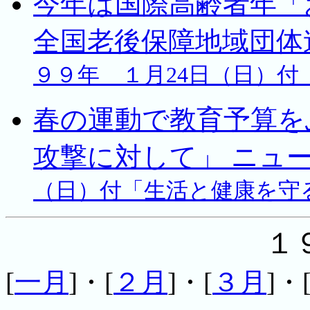
今年は国際高齢者年
全国老後保障地域団
９９年 １月24日（日）付
春の運動で教育予算を
攻撃に対して」 ニュ
（日）付「生活と健康を守
１
[
一月
]・[
２月
]・[
３月
]・