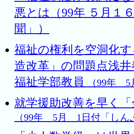
悪とは（99年 ５月１
聞」）
福祉の権利を空洞化す
造改革」の問題点浅井
福祉学部教員
（99年 
就学援助改善を早く「
（99年 5月 1日付「し