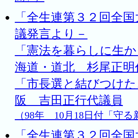
「全生連第３２回全国
議発言より－
「憲法を暮らしに生か
海道・道北 杉尾正明
「市長選と結びつけた
阪 吉田正行代議員
（98年 10月18日付「守
「全生連第３２回全国