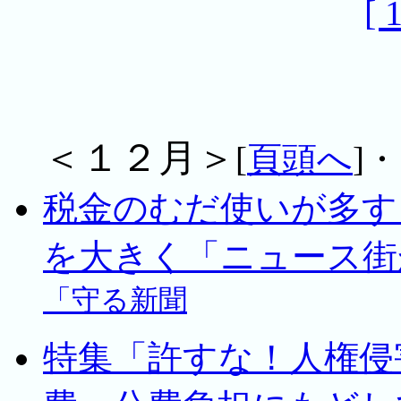
[ 
＜１２月＞
[
頁頭へ
]・
税金のむだ使いが多す
を大きく「ニュース街
「守る新聞
特集「許すな！人権侵