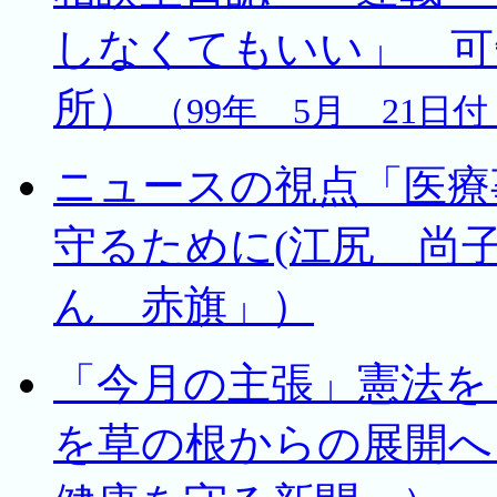
しなくてもいい」 可
所）
（99年 5月 21日
ニュースの視点「医療
守るために(江尻 尚子
ん 赤旗」）
「今月の主張」憲法を
を草の根からの展開へ（