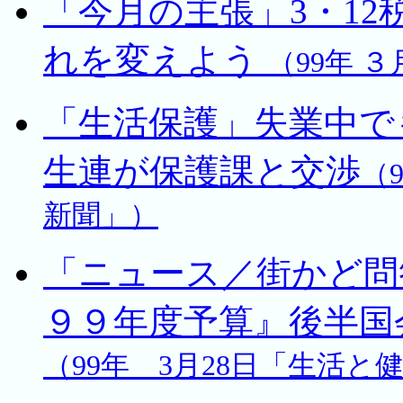
「今月の主張」3・1
れを変えよう
（99年 
「生活保護」失業中で
生連が保護課と交渉
（
新聞」）
「ニュース／街かど問
９９年度予算』後半国
（99年 3月28日「生活