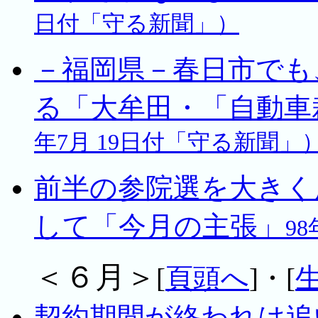
日付「守る新聞」）
－福岡県－春日市でも
る「大牟田・「自動車
年7月 19日付「守る新聞」
前半の参院選を大きく
して「今月の主張」
9
＜６月＞
[
頁頭へ
]・[
契約期間が終われは追