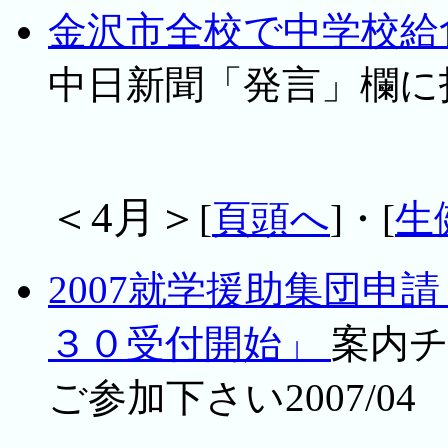
金沢市全校で中学校給
中日新聞「発言」欄に投稿
＜4月＞
[
頁頭へ
]・[
生
2007就学援助集団申
３０受付開始」
案内
ご参加下さい2007/04