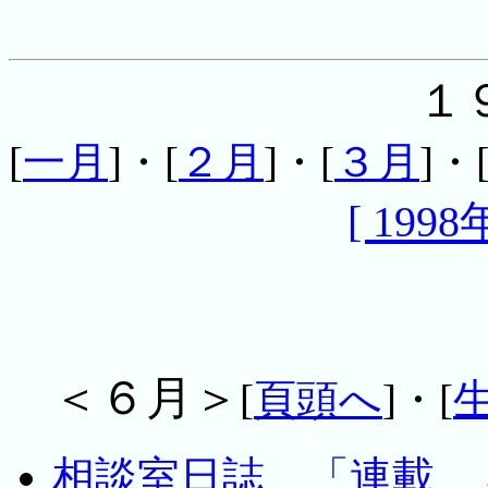
１
[
一月
]・[
２月
]・[
３月
]・
[ 1998
＜６月＞
[
頁頭へ
]・[
相談室日誌 「連載