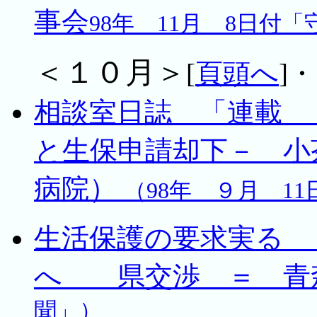
事会
98年 11月 8日付
＜１０月＞
[
頁頭へ
]・
相談室日誌 「連載
と生保申請却下－ 小
病院）
（98年 ９月 1
生活保護の要求実る
へ 県交渉 ＝ 青
聞」）