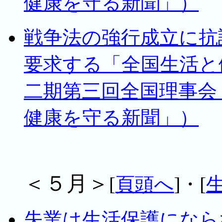
健康を守る新聞」）
戦争法の強行成立に抗
要求する「全国生活と
二期第三回全国理事会」
健康を守る新聞」）
＜５月＞
[
頁頭へ
]・[
失業は生活保護にならな