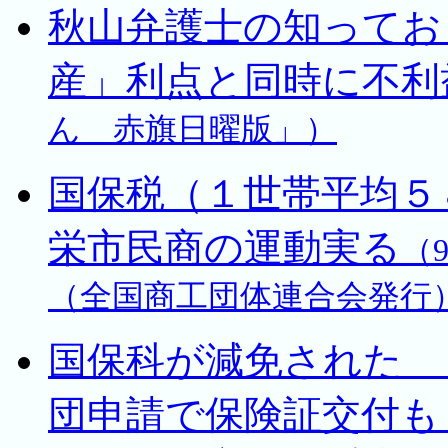
秋山弁護士の知ってお
産」利点と同時に不利
ん 赤旗日曜版」）
国保税（１世帯平均５
栄市民商の運動実る
（
（全国商工団体連合会発行）
国保科が減免された 
団申請で保険証交付も