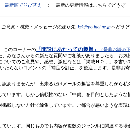
最新順で並び替え
： 最新の更新情報はこちらでどうぞ
ご意見・感想・メッセージの送り先:
ksk@po.incl.ne.jp
へどうぞ
「開設にあたっての趣旨」
。このコーナーの
（是非お読み
た、みなさんからの新たな質問やご相談がありましたら、お気
についてのご意見や、感想、激励などは「掲載ＮＯ，」を書い
いたらないコメントの「補足や訂正」を歓迎します。是非お寄
し訳ありませんが、出来るだけメールの趣旨を尊重しながら私
しています。しかし信頼性のない「中傷」を目的としたような
対掲載しない方針で編集しています。ご都合が悪いような表現
しています。同じものでも内容が複数のジャンルに関連する場