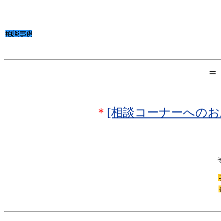
＝
＊
[相談コーナーへのお