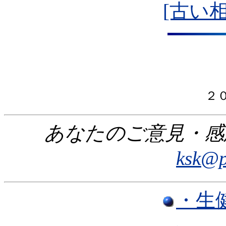
[古い
２
あなたのご意見・感
ksk@p
・生