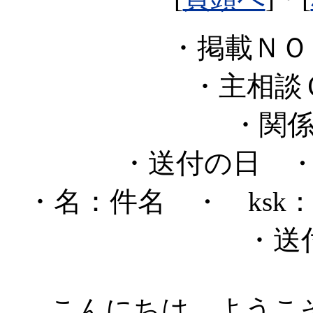
・掲載Ｎ
・主相
・関
・送付の日
・
・名：件名
・ ksk
・送
こんにちは、ようこ