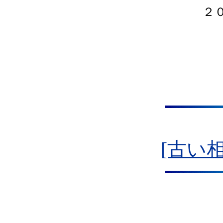
２
[古い