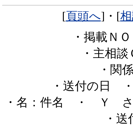
[
頁頭へ
]・[
相
・掲載Ｎ
・主相
・関
・送付の日
・
・名：件名
・ Ｙ 
・送