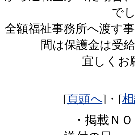
で
全額福祉事務所へ渡す
間は保護金は受
宜しくお
[
頁頭へ
]・[
相
・掲載Ｎ