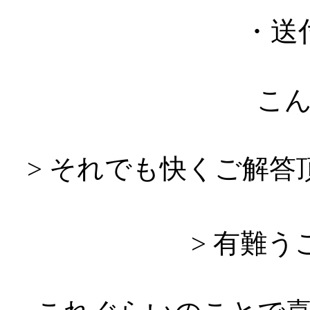
・送
こ
> それでも快くご解
> 有難