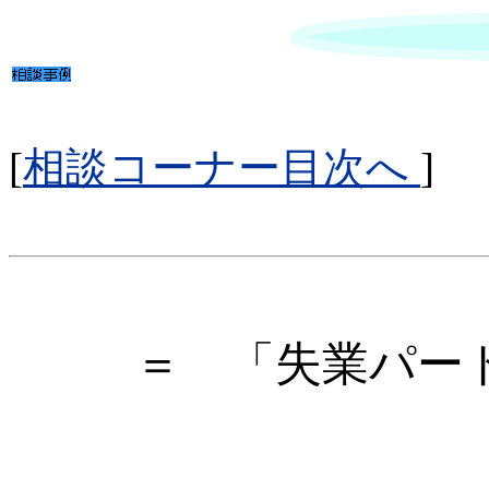
[
相談コーナー目次へ
]
＝ 「失業パー