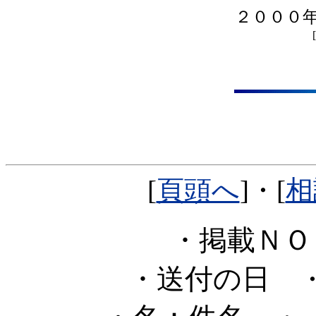
２０００
[
[
頁頭へ
]・[
相
・掲載Ｎ
・送付の日
・