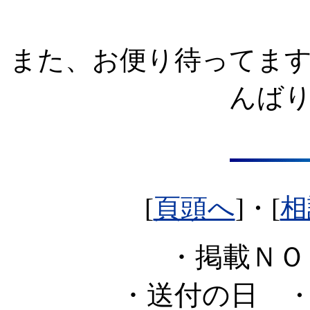
また、お便り待ってま
んば
[
頁頭へ
]・[
相
・掲載Ｎ
・送付の日
・