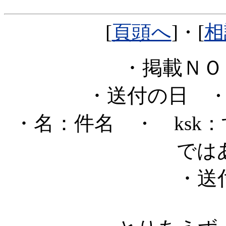
[
頁頭へ
]・[
相
・掲載Ｎ
・送付の日
・
・名：件名
・ ksk
では
・送