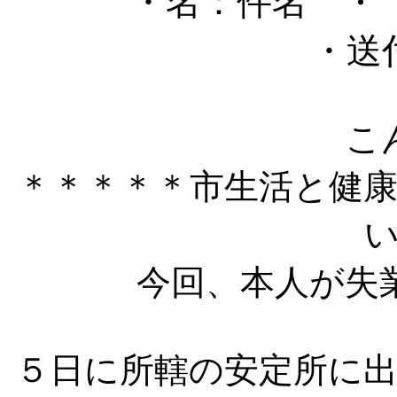
・名：件名
・
・送
こ
＊＊＊＊＊市生活と健
今回、本人が失
５日に所轄の安定所に