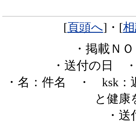
[
頁頭へ
]・[
相
・掲載Ｎ
・送付の日
・
・名：件名
・ ksk
と健康
・送