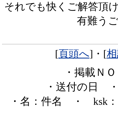
それでも快くご解答頂
有難う
[
頁頭へ
]・[
相
・掲載Ｎ
・送付の日
・
・名：件名
・ ksk