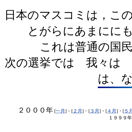
日本のマスコミは，こ
とがらにあまにに
これは普通の国
次の選挙では 我々は
は、
２０００年
[
一月
]・[
２月
]・[
３月
]・[
４月
]・[
５
１９９９年