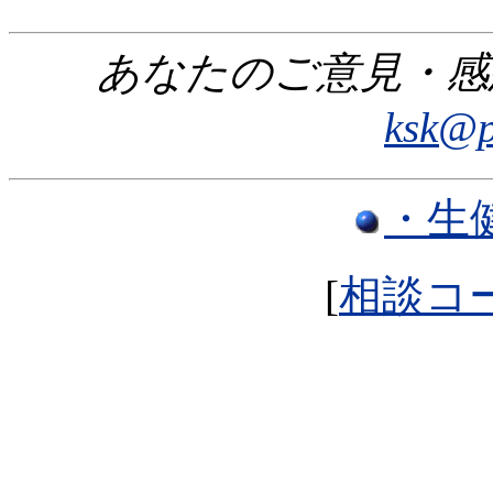
あなたのご意見・感
ksk@p
・生
[
相談コ