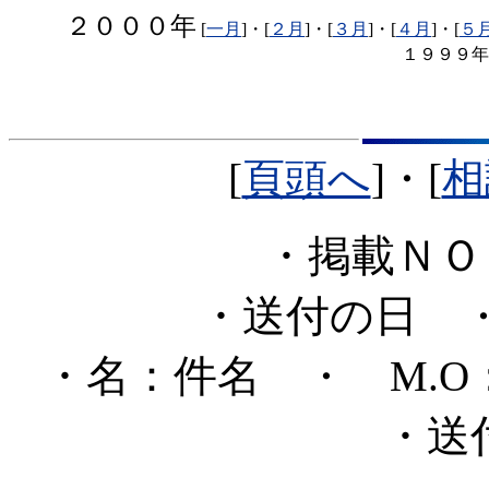
２０００年
[
一月
]・[
２月
]・[
３月
]・[
４月
]・[
５
１９９９年
[
頁頭へ
]・[
相
・掲載Ｎ
・送付の日
・
・名：件名
・ M.
・送