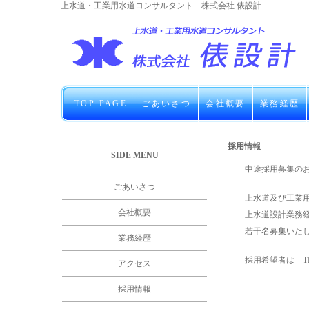
上水道・工業用水道コンサルタント 株式会社 俵設計
TOP PAGE
ごあいさつ
会社概要
業務経歴
採用情報
SIDE MENU
中途採用募集の
ごあいさつ
上水道及び工業
会社概要
上水道設計業務
若干名募集いた
業務経歴
採用希望者は TEL
アクセス
採用情報