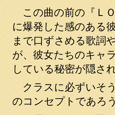
この曲の前の『ＬＯ
に爆発した感のある
まで口ずさめる歌詞
が、彼女たちのキャ
している秘密が隠さ
クラスに必ずいそう
のコンセプトであろ