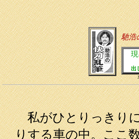
馳浩
現
出
私がひとりっきりに
りする車の中。ここ