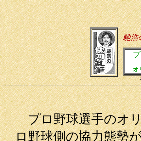
馳浩
プ
オ
プロ野球選手のオリ
ロ野球側の協力態勢