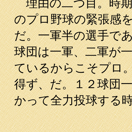
理由の二つ目。時期
のプロ野球の緊張感
だ。一軍半の選手で
球団は一軍、二軍が
ているからこそプロ
得ず、だ。１２球団
かって全力投球する