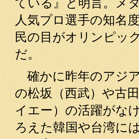
ている』と明言。メ
人気プロ選手の知名
民の目がオリンピッ
だ。
確かに昨年のアジア
の松坂（西武）や古
イエー）の活躍がな
ろえた韓国や台湾に