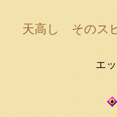
天高し そのス
エッ