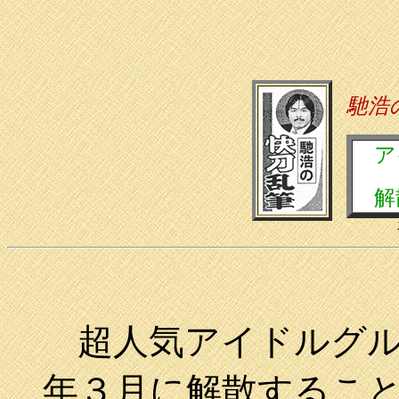
馳浩
ア
解
超人気アイドルグ
年３月に解散するこ