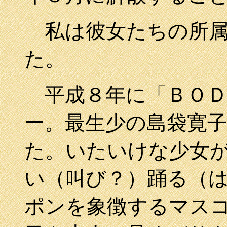
私は彼女たちの所属
た。
平成８年に「ＢＯＤ
ー。最生少の島袋寛
た。いたいけな少女
い（叫び？）踊る（
ポンを象徴するマス