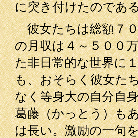
に突き付けたのであ
彼女たちは総額７０
の月収は４～５００
た非日常的な世界に
も、おそらく彼女た
なく等身大の自分自
葛藤（かっとう）も
は長い。激励の一句