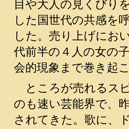
目や大人の見くびり
した国世代の共感を
した。売り上げにお
代前半の４人の女の
会的現象まで巻き起
ところが売れるスピ
のも速い芸能界で、
されてきた。歌に、