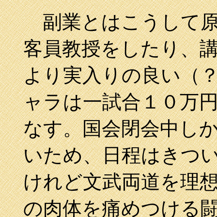
副業とはこうして原
客員教授をしたり、
より実入りの良い（
ャラは一試合１０万
なす。国会閉会中し
いため、日程はきつ
けれど文武両道を理
の肉体を痛めつける