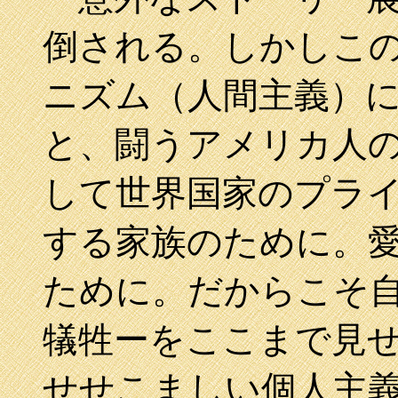
倒される。しかしこ
ニズム（人間主義）
と、闘うアメリカ人
して世界国家のプラ
する家族のために。
ために。だからこそ
犠牲ーをここまで見
せせこましい個人主