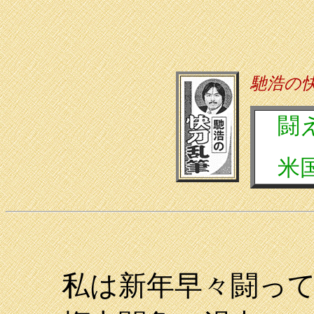
馳浩の
闘
米国
私は新年早々闘って