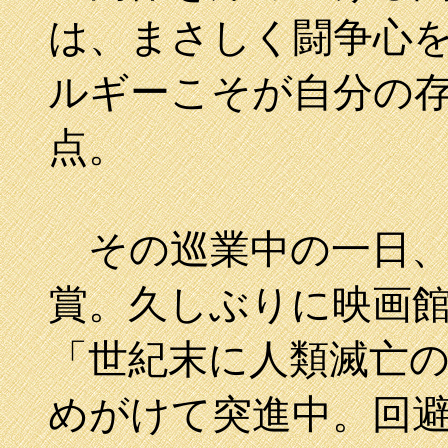
は、まさしく闘争心
ルギーこそが自分の
点。
その巡業中の一日、
賞。久しぶりに映画
「世紀末に人類滅亡
めがけて突進中。回