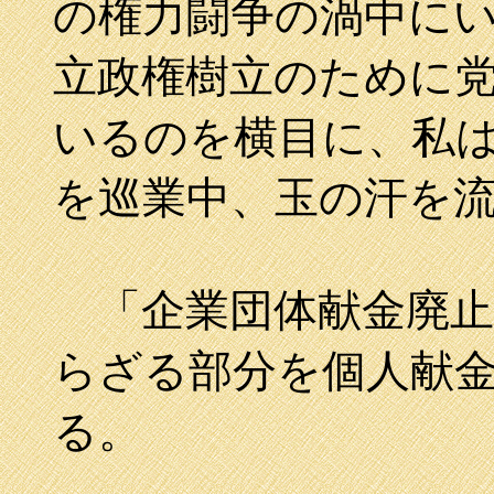
の権力闘争の渦中に
立政権樹立のために
いるのを横目に、私
を巡業中、玉の汗を
「企業団体献金廃止
らざる部分を個人献
る。