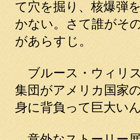
て穴を掘り、核爆弾
かない。さて誰がそ
があらすじ。
ブルース・ウィリス
集団がアメリカ国家
身に背負って巨大い
意外なストーリー展