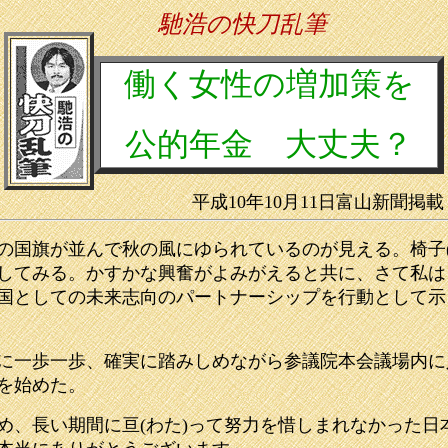
馳浩の快刀乱筆
働く女性の増加策を
公的年金 大丈夫？
平成10年10月11日富山新聞掲載
国旗が並んで秋の風にゆられているのが見える。椅子(
してみる。かすかな興奮がよみがえると共に、さて私は
国としての未来志向のパートナーシップを行動として示
に一歩一歩、確実に踏みしめながら参議院本会議場内に
を始めた。
ため、長い期間に亘(わた)って努力を惜しまれなかった