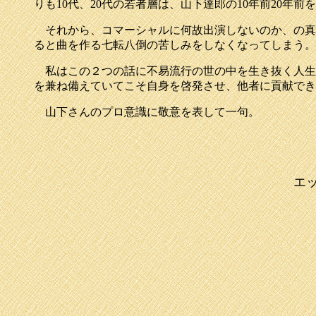
りも10代、20代の若者層は、山下達郎の10年前20
それから、コマーシャルに何故出演しないのか、の真
ると曲を作る七転八倒の苦しみをしなくなってしまう。
私はこの２つの話に不易流行の世の中を生き抜く人生
を兼ね備えていてこそ自身を啓発させ、他者に貢献でき
山下さんのプロ意識に敬意を表して一句。
エ