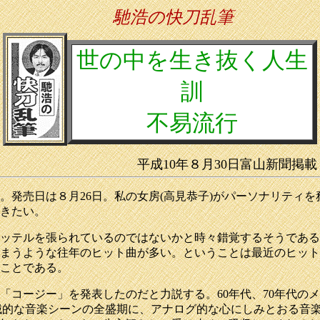
馳浩の快刀乱筆
世の中を生き抜く人生
訓
不易流行
平成10年８月30日富山新聞掲載
発売日は８月26日。私の女房(高見恭子)がパーソナリティ
きたい。
ッテルを張られているのではないかと時々錯覚するそうである
まうような往年のヒット曲が多い。ということは最近のヒット
ことである。
コージー」を発表したのだと力説する。60年代、70年代のメ
械的な音楽シーンの全盛期に、アナログ的な心にしみとおる音楽