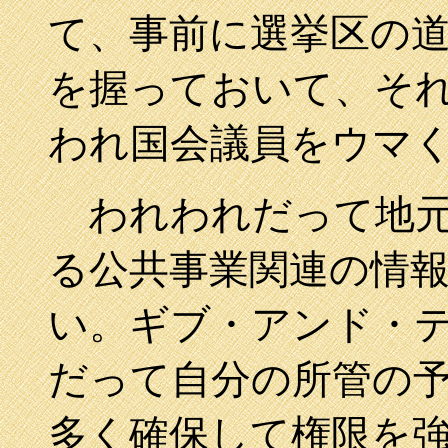
て、事前に選挙区の
を握っておいて、そ
われ国会議員をウマ
われわれだって地元
る公共事業関連の情
い。ギブ・アンド・
だって自分の所管の
多く確保して権限を