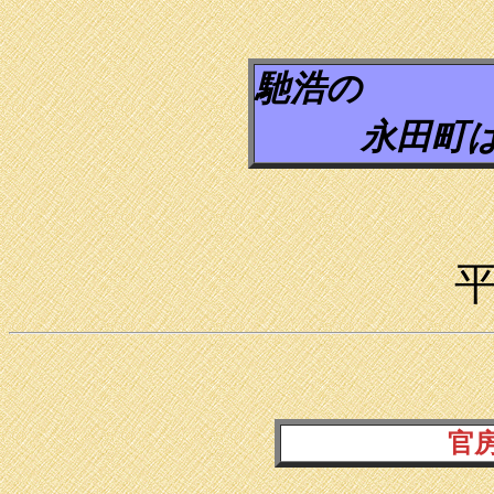
馳浩の
永田町は、
平
官