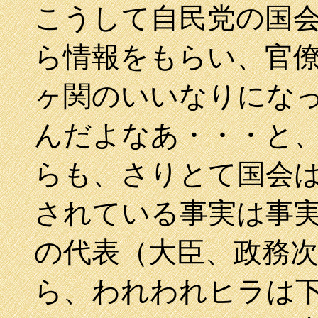
こうして自民党の国
ら情報をもらい、官
ヶ関のいいなりにな
んだよなあ・・・と
らも、さりとて国会
されている事実は事
の代表（大臣、政務
ら、われわれヒラは