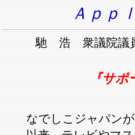
Ａｐｐｌ
馳 浩 衆議院
『サポ
なでしこジャパンが
以来、テレビやマス