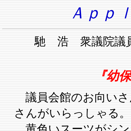
Ａｐｐｌ
馳 浩 衆議院
『幼保
議員会館のお向いさ
さんがいらっしゃる。
黄色いスーツがシン