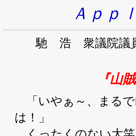
Ａｐｐｌ
馳 浩 衆議院
『山賊
「いやぁ～、まるで
は！」
くったくのない大笑