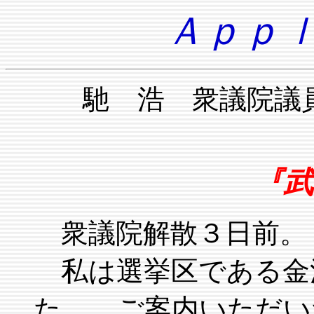
Ａｐｐｌ
馳 浩 衆議院
『武
衆議院解散３日前。７
私は選挙区である金
た。 ご案内いただい