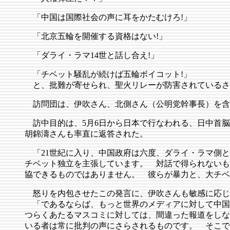
「中国は国際社会の声に耳をかたむけろ!」
「北京五輪を開催する資格はない!」
「ダライ・ラマ14世と話し合え!」
「チベット騒乱が続けば五輪ボイコット!」
と、批難が寄せられ、聖火リレーが防害されているさな
訪問団は、伊吹さん、北側さん（公明党幹事長）を含
訪中目的は、5月6日から日本で行なわれる、日中首
胡錦濤さんも率直に返答された。
「21世紀に入り、中国政府は六度、ダライ・ラマ側と
チベット独立を主張しています。 対話で得られないも
協できるものではありません。 彼らが暴力と、大チベ
怒りを内包させたこの発言に、伊吹さんも敏感に応じ
「であるならば、もっと世界のメディアに対して中国
つらくあたるマスコミに対しては、間違った報道をしな
いる者は常に批判の声にさらされるものです。 そこで