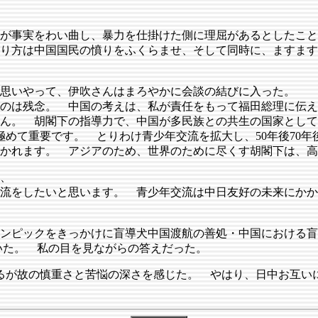
が事実をわい曲し、暴力を仕掛けた側に理屈があるとしたこと
り方は中国国民の憤りをふくらませ、そして同時に、ますます
思いやって、伊吹さんはまろやかに会談の結びに入った。
のは残念。 中国の考えは、私が責任をもって福田総理に伝え
ん。 胡閣下の指導力で、中国が多民族との共生の国家として
極めて重要です。 とりわけ青少年交流を拡大し、50年後70
かれます。 アジアのため、世界のために尽くす胡閣下は、高
、
流をしたいと思います。 青少年交流は中日友好の未来にかか
ピックをきっかけに盲導犬中国渡航の善処・中国における盲導
いた。 私の目を見ながらの答えだった。
るが故の慎重さと苦悩の深さを感じた。 やはり、日中お互い