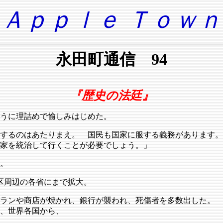
Ａｐｐｌｅ Ｔｏｗｎ
永田町通信 94
『歴史の法廷』
うに理詰めで愉しみはじめた。
するのはあたりまえ。 国民も国家に服する義務があります。
家を統治して行くことが必要でしょう。」
。
区周辺の各省にまで拡大。
ランや商店が焼かれ、銀行が襲われ、死傷者を多数出した。 
、世界各国から、