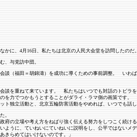
かに、4月16日、私たちは北京の人民大会堂を訪問したのだ
む、与党訪中団。
脳会談（福田＝胡錦濤）を成功に導くための事前調整。 いわ
会談を重ねて来ています。 私たちはいつでも対話のトビラを
のを力でつかもうとすることがダライ・ラマ側の画策です。 
ット独立活動と、北京五輪防害活動をやめれば、いつでも話し
た。
政府の立場や考え方をねばり強く伝える努力をしつこく続ける
いように、ていねいにていねいに説明をし、公平ではないメデ
あきらめてはいけないのです。」