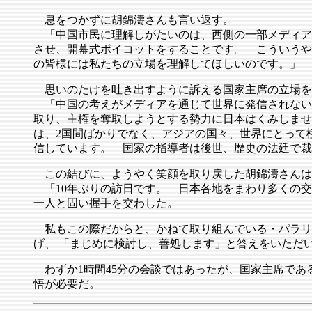
息をつかずに胡錦濤さんも言い返す。
「中国市民に理解しがたいのは、西側の一部メディア
させ、開幕式ボイコットをすることです。 こういうや
の皆様には私たちの立場を理解してほしいのです。」
思いのたけを吐き出すように訴える国家主席の立場を
「中国の考えがメディアを通じて世界に発信されない
取り、主権を奪取しようとする勢力に日本はくみしませ
は、2国間ばかりでなく、アジアの国々、世界にとって
信しています。 国家の指導者は後世、歴史の法廷で裁
この結びに、ようやく笑顔を取り戻した胡錦濤さんは
「10年ぶりの訪日です。 日本各地をまわり多くの交
一人と固い握手を交わした。
私もこの際だからと、かねて取り組んでいる・パラリン
げ、 「まじめに検討し、善処します」と答えをいただ
わずか1時間45分の会談ではあったが、国家主席であ
悟が必要だ。