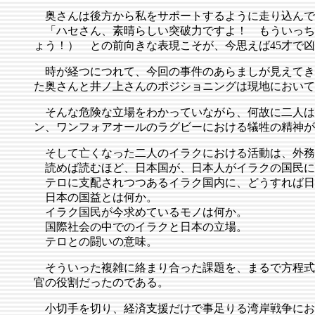
奥さんは後方から私をサポートするように走り込んで
「ハセさん、素晴らしい突破力ですよ！ もういっち
ょう！） との前向きな表現こそが、今思えば45才で
時が経つにつれて、今回の事件のあらましが見えてき
た奥さんと井ノ上さんのポジショニングは現地において
そんな危険な立場をわかっていながら、何故に二人は
ン、ワンフォアオールのラグビーにおける犠牲の精神が
そして亡くなった二人のイラクにおける活動は、外務省
読めば読むほど、日本国が、日本人がイラクの国民に
テロに支配されつつあるイラク国内に、どうすれば日
日本の国益とは何か。
イラク国民が今求めているモノは何か。
国際社会の中でのイラクと日本の立場。
テロとの闘いの意味。
そういった複雑に絡まり合った課題を、まるで方程式
官の役割だったのである。
小切手を切り、経済支援だけで事足りる湾岸戦争にお