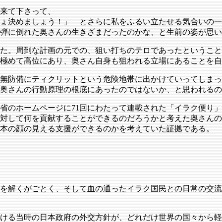
来て下さって、
ょ決めましょう！」 とさらに私をふるい立たせる気合いの一
凶弾に倒れた奥さんの生きざまだったのかな、と生前の姿が思
た。周到な計画の元での、狙い打ちのテロであったということ
極めて高位にあり、奥さん自身も狙われる立場にあることを自
無防備にティクリットという危険地帯に出かけていってしまっ
奥さんの行動原理の根底にあったのではないか、と思われるの
のホームページに71回にわたって連載された「イラク便り」
対して何を貢献することができるのだろうかと考えた奥さんの
本の顔の見える支援ができるのかを考えていた証拠である。
を解くがごとく、そして血の通ったイラク国民との日常の交流
ける当時の日本政府の外交方針が、どれだけ世界の国々から軽