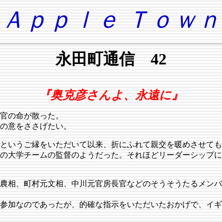
Ａｐｐｌｅ Ｔｏｗｎ
永田町通信 42
『奥克彦さんよ、永遠に』
官の命が散った。
悼の意をささげたい。
というご縁をいただいて以来、折にふれて親交を暖めさせても
の大学チームの監督のようだった。それほどリーダーシップに
農相、町村元文相、中川元官房長官などのそうそうたるメンバ
参加なのであったが、的確な指示をいただいたおかげで、イギ