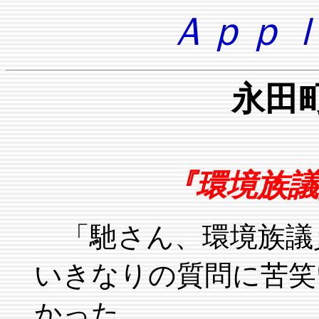
Ａｐｐｌ
永田
『環境族議
「馳さん、環境族議
いきなりの質問に苦笑
かった。