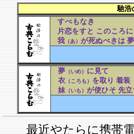
馳浩
すべもなき
片恋をすと このころに
我
が死ぬべきは 
（あ）
夢
に見て
（いめ）
衣
を取り 着装
（ころも）
妹
が使ひそ 先
（いも）
最近やたらに携帯電