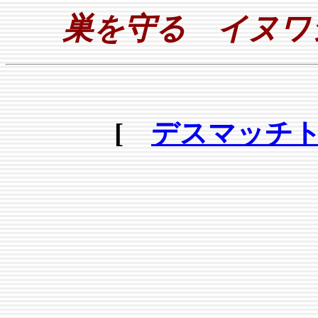
巣を守る イヌワ
[
デスマッチ